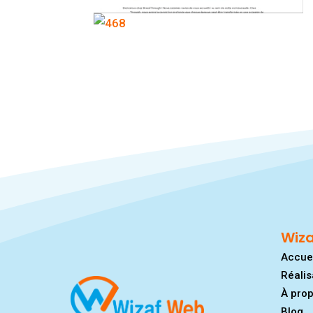
Wiz
Accue
Réalis
À pro
Blog