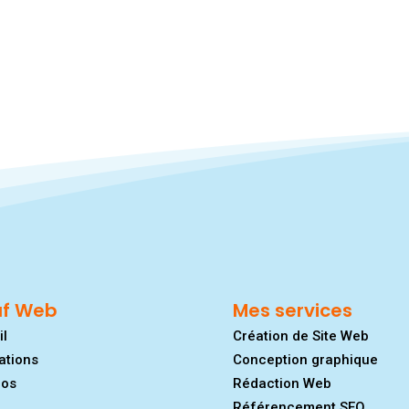
af Web
Mes services
il
Création de Site Web
ations
Conception graphique
pos
Rédaction Web
Référencement SEO