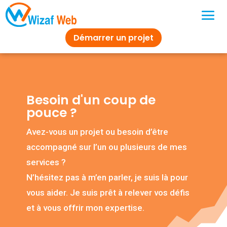
Démarrer un projet
Besoin d'un coup de
pouce ?
Avez-vous un projet ou besoin d’être
accompagné sur l’un ou plusieurs de mes
services ?
N’hésitez pas à m’en parler, je suis là pour
vous aider. Je suis prêt à relever vos défis
et à vous offrir mon expertise.