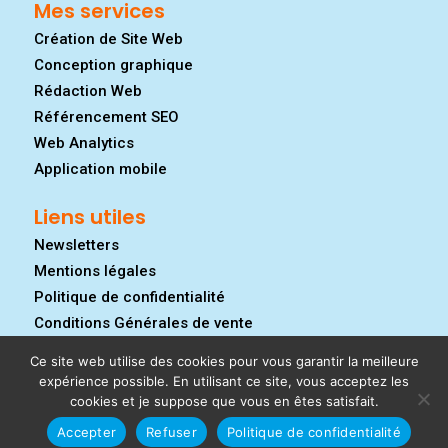
Mes services
Création de Site Web
Conception graphique
Rédaction Web
Référencement SEO
Web Analytics
Application mobile
Liens utiles
Newsletters
Mentions légales
Politique de confidentialité
Conditions Générales de vente
Ce site web utilise des cookies pour vous garantir la meilleure
expérience possible. En utilisant ce site, vous acceptez les
cookies et je suppose que vous en êtes satisfait.
Accepter
Refuser
Politique de confidentialité
© 2026 -
Wizaf Web
| Tous droits réservés.