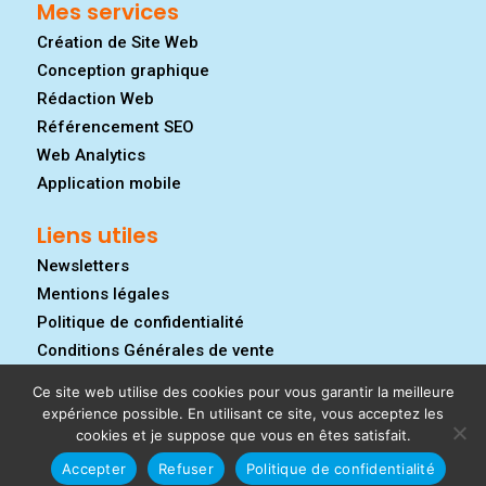
Mes services
Création de Site Web
Conception graphique
Rédaction Web
Référencement SEO
Web Analytics
Application mobile
Liens utiles
Newsletters
Mentions légales
Politique de confidentialité
Conditions Générales de vente
Ce site web utilise des cookies pour vous garantir la meilleure
expérience possible. En utilisant ce site, vous acceptez les
cookies et je suppose que vous en êtes satisfait.
Accepter
Refuser
Politique de confidentialité
© 2026 -
Wizaf Web
| Tous droits réservés.