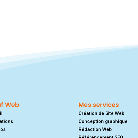
af Web
Mes services
il
Création de Site Web
ations
Conception graphique
pos
Rédaction Web
Référencement SEO