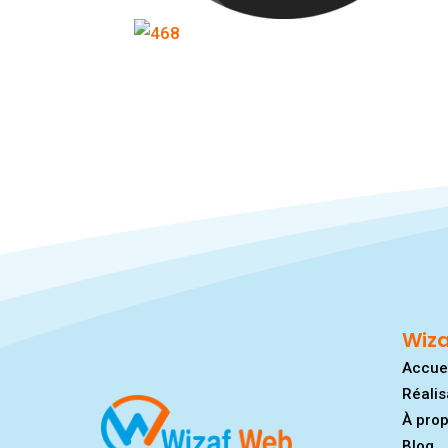
Wiz
Accue
Réalis
À pro
Blog